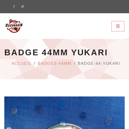
Suzunaan - page d'accueil
Bascule
BADGE 44MM YUKARI
ACCUEIL
BADGES-44MM
BADGE-44-YUKARI