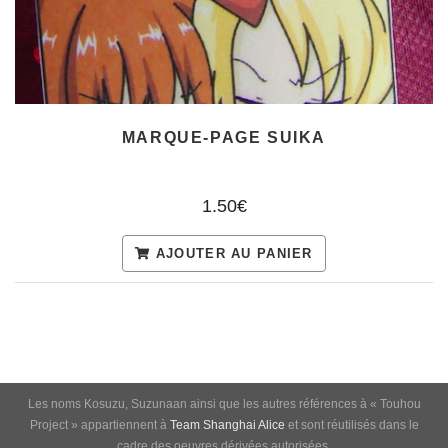
MARQUE-PAGE SUIKA
1.50€
AJOUTER AU PANIER
Les noms Kosuzu, Suzunaan ainsi que les autres références à « Touhou
Project » appartiennent à
Team Shanghai Alice
et sont réutilisés dans le
cadre des oeuvres dérivées autorisées.