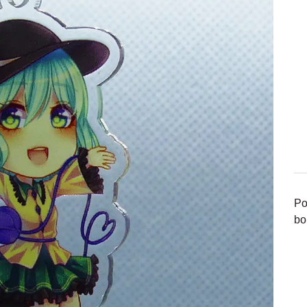
Po
bo