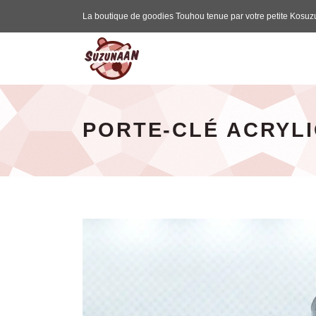
La boutique de goodies Touhou tenue par votre petite Kosuz
Suzunaan - page d'accueil
PORTE-CLÉ ACRYLI