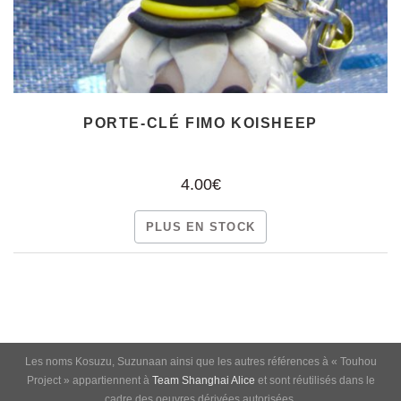
PORTE-CLÉ FIMO KOISHEEP
4.00€
PLUS EN STOCK
Les noms Kosuzu, Suzunaan ainsi que les autres références à « Touhou
Project » appartiennent à
Team Shanghai Alice
et sont réutilisés dans le
cadre des oeuvres dérivées autorisées.