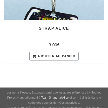
STRAP ALICE
3.00€
AJOUTER AU PANIER
Les noms Kosuzu, Suzunaan ainsi que les autres références à « Touhou
Project » appartiennent à
Team Shanghai Alice
et sont réutilisés dans le
cadre des oeuvres dérivées autorisées.
Ce site est réalisé par des fans, mais n'est absolument pas officiellement