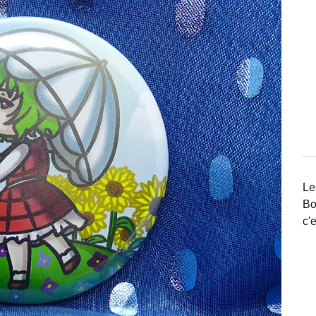
Le
Bo
c'e