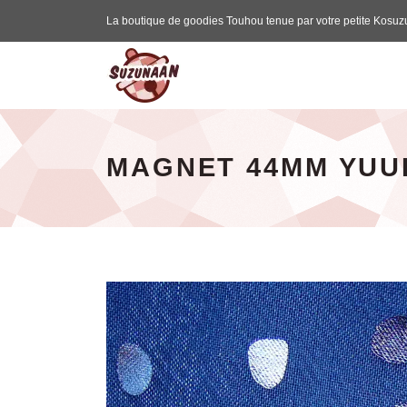
La boutique de goodies Touhou tenue par votre petite Kosuz
Suzunaan - page d'accueil
MAGNET 44MM YUU