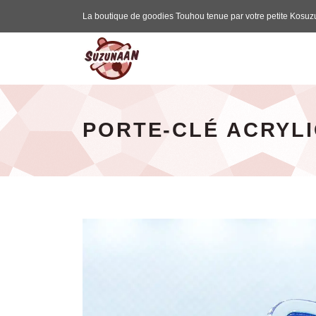
La boutique de goodies Touhou tenue par votre petite Kosuz
Suzunaan - page d'accueil
PORTE-CLÉ ACRYL