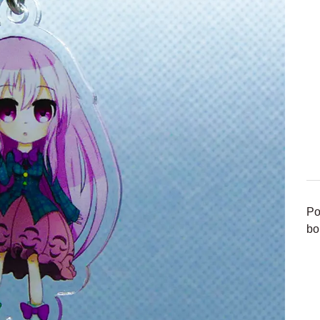
Po
bo