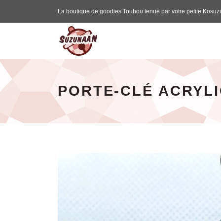
La boutique de goodies Touhou tenue par votre petite Kosuz
Suzunaan - page d'accueil
PORTE-CLÉ ACRYL