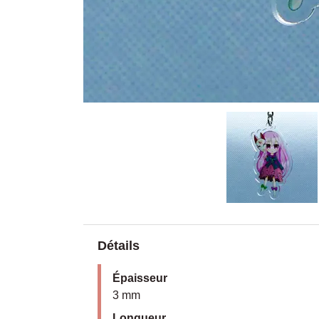
Détails
Épaisseur
3 mm
Longueur