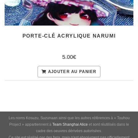
PORTE-CLÉ ACRYLIQUE NARUMI
5.00€
AJOUTER AU PANIER
Les noms Kosuzu, Suzunaan ainsi que les autres références à « Touhou
Project » appartiennent à
Team Shanghai Alice
et sont réutilisés dans le
cadre des oeuvres dérivées autorisées.
Ce site est réalisé par des fans, mais n'est absolument pas officiellement