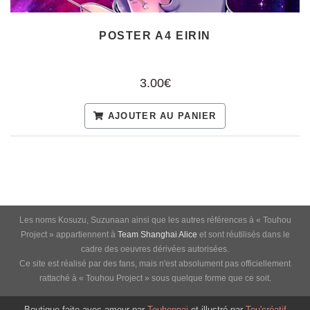
POSTER A4 EIRIN
3.00€
AJOUTER AU PANIER
Les noms Kosuzu, Suzunaan ainsi que les autres références à « Touhou
Project » appartiennent à
Team Shanghai Alice
et sont réutilisés dans le
cadre des oeuvres dérivées autorisées.
Ce site est réalisé par des fans, mais n'est absolument pas officiellement
rattaché à « Touhou Project » sous quelque forme que ce soit.
Boutique faite avec amour par
Touhoppai
et illustré par
Tou'créatif