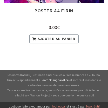
POSTER A4 EIRIN
3.00€
AJOUTER AU PANIER
Les noms Kosuzu, Suzunaan ainsi que les autres références à « Touhou
Project » appartiennent à
Team Shanghai Alice
et sont réutilisés dans le
cadre des oeuvres dérivées autorisées.
Ce site est réalisé par des fans, mais n'est absolument pas officiellement
rattaché à « Touhou Project » sous quelque forme que ce soit.
Boutique faite avec amour par
Touhoppai
et illustré par
Tou'créatif
Conditions générales de vente