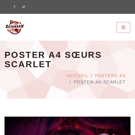
Suzunaan - page d'accueil
Bascule
POSTER A4 SŒURS
SCARLET
ACCUEIL
POSTERS-A4
POSTER-A4-SCARLET