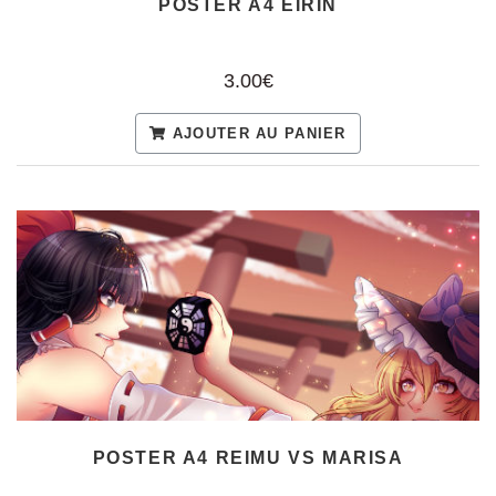
POSTER A4 REIMU VS MARISA
3.00€
AJOUTER AU PANIER
Les noms Kosuzu, Suzunaan ainsi que les autres références à « Touhou
Project » appartiennent à
Team Shanghai Alice
et sont réutilisés dans le
cadre des oeuvres dérivées autorisées.
Ce site est réalisé par des fans, mais n'est absolument pas officiellement