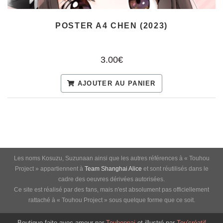
POSTER A4 CHEN (2023)
3.00€
AJOUTER AU PANIER
Les noms Kosuzu, Suzunaan ainsi que les autres références à « Touhou
Project » appartiennent à
Team Shanghai Alice
et sont réutilisés dans le
cadre des oeuvres dérivées autorisées.
Ce site est réalisé par des fans, mais n'est absolument pas officiellement
rattaché à « Touhou Project » sous quelque forme que ce soit.
Boutique faite avec amour par
Touhoppai
et illustré par
Tou'créatif
Conditions générales de vente