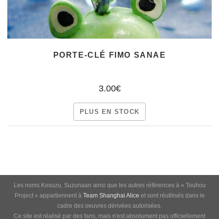
PORTE-CLÉ FIMO SANAE
3.00€
PLUS EN STOCK
Les noms Kosuzu, Suzunaan ainsi que les autres références à « Touhou
Project » appartiennent à
Team Shanghai Alice
et sont réutilisés dans le
cadre des oeuvres dérivées autorisées.
Ce site est réalisé par des fans, mais n'est absolument pas officiellement